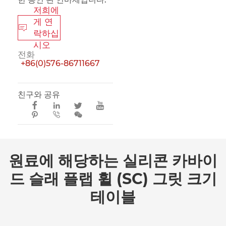
저희에
게 연

락하십
시오
전화
+86(0)576-86711667
친구와 공유







원료에 해당하는 실리콘 카바이
드 슬래 플랩 휠 (SC) 그릿 크기
테이블