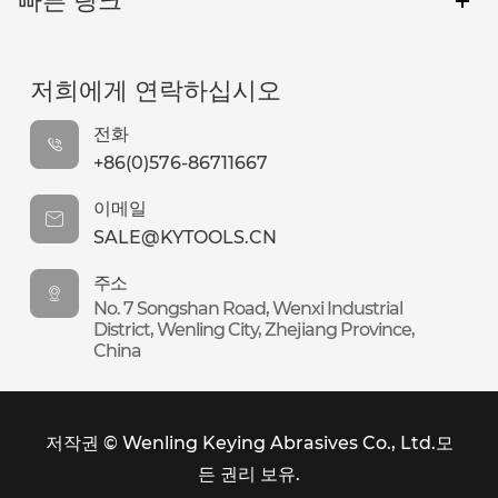
저희에게 연락하십시오
전화
+86(0)576-86711667
이메일
SALE@KYTOOLS.CN
주소
No. 7 Songshan Road, Wenxi Industrial
District, Wenling City, Zhejiang Province,
China
저작권 ©
Wenling Keying Abrasives Co., Ltd.
모
든 권리 보유.