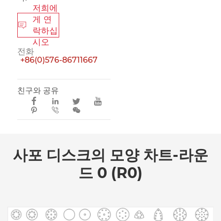
저희에
게 연

락하십
시오
전화
+86(0)576-86711667
친구와 공유







사포 디스크의 모양 차트-라운
드 0 (R0)