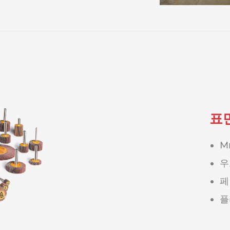
표
Mr
우
페
플