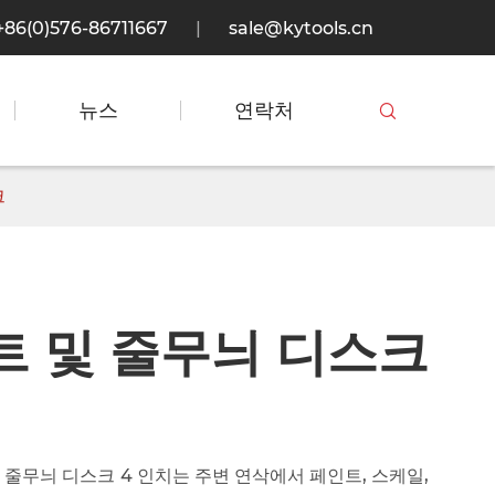
+86(0)576-86711667
|
sale@kytools.cn
뉴스
연락처

크
인트 및 줄무늬 디스크
줄무늬 디스크 4 인치는 주변 연삭에서 페인트, 스케일,