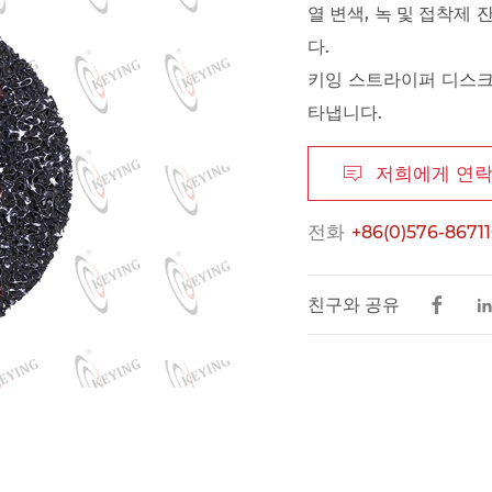
열 변색, 녹 및 접착제
다.
키잉 스트라이퍼 디스크
타냅니다.
저희에게 연

전화
+86(0)576-8671
친구와 공유
