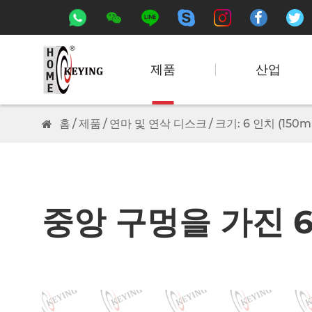






제품
산업
홈
제품
연마 및 연삭 디스크
크기: 6 인치 (150
중앙 구멍을 가진 6