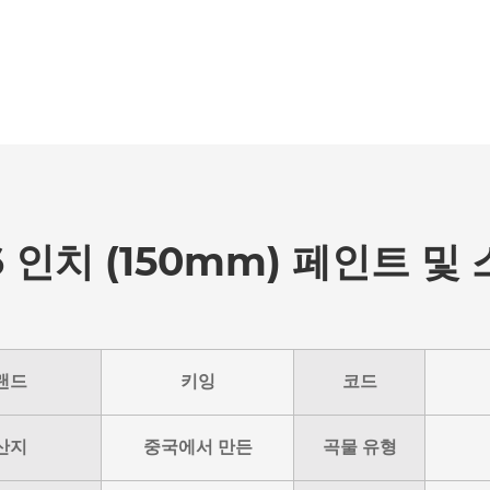
 인치 (150mm) 페인트 및
랜드
키잉
코드
산지
중국에서 만든
곡물 유형