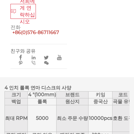
저희에
게 연

락하십
시오
전화
+86(0)576-86711667
친구와 공유







4 인치 롤록 연마 디스크의 사양
크기
4 "(100mm)
브랜드
키잉
코드
백업
롤록
원산지
중국산
곡물 유형
최대 RPM
5000
최소 주문 수량
10000pcs
호환 도구